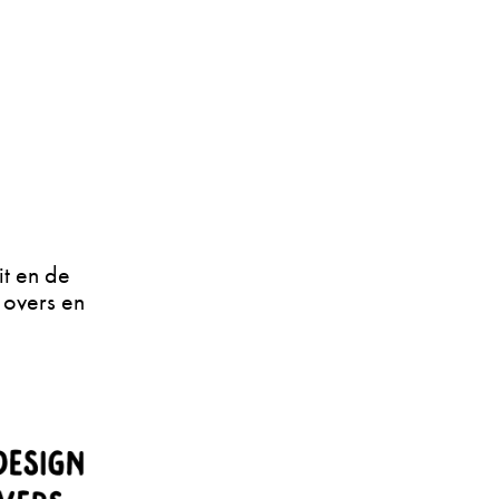
it en de
 overs en