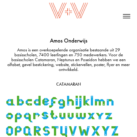
Amos Onderwijs
Amos is een overkoepelende organisatie bestaande uit 29
basisscholen, 7400 leerlingen en 750 medewerkers. Voor de
basisscholen Catamaran, Neptunus en Poseidon hebben we een
alfabet, gevel bestickering, website, stickervellen, poster, flyer en meer
ontwikkeld.
CATAMARAN